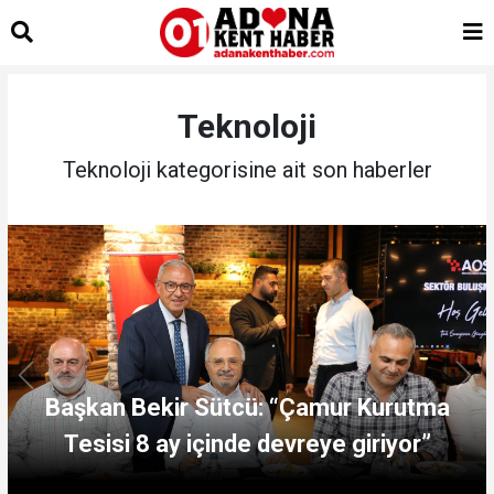
islami
sohbet
bizim
mekan
çemberleme
Teknoloji
makinası
kurumsal
Teknoloji kategorisine ait son haberler
web
Başkan Bekir Sütcü: “Çamur Kurutma
Tesisi 8 ay içinde devreye giriyor”