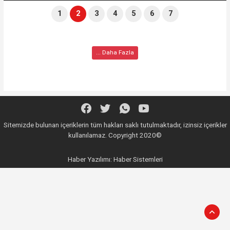
1
2
3
4
5
6
7
... Daha Fazla
Sitemizde bulunan içeriklerin tüm hakları saklı tutulmaktadır, izinsiz içerikler
kullanılamaz. Copyright 2020©
Haber Yazılımı:
Haber Sistemleri