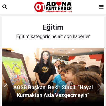
islami
sohbet
bizim
mekan
çemberleme
Eğitim
makinası
kurumsal
Eğitim kategorisine ait son haberler
web
AOSB Başkanı Bekir Sütcü: “Hayal
Kurmaktan Asla Vazgeçmeyin”