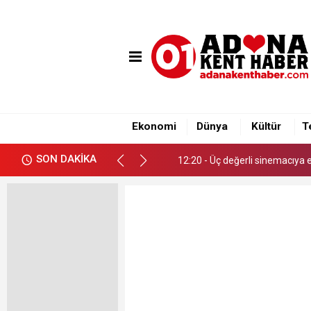
islami
sohbet
bizim
mekan
çemberleme
makinası
kurumsal
web
12:20 - Üç değerli sinemacıya
Ekonomi
Dünya
Kültür
T
12:20 - Üç değerli sinemacıya
SON DAKİKA
12:20 - Üç değerli sinemacıya