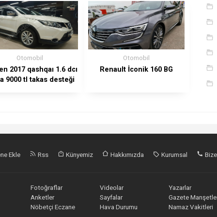
Otomobil
Otomobil
en 2017 qashqaı 1.6 dcı
Renault İconik 160 BG
a 9000 tl takas desteği
ile
ne Ekle
Rss
Künyemiz
Hakkımızda
Kurumsal
Bize
Fotoğraflar
Videolar
Yazarlar
Anketler
Sayfalar
Gazete Manşetler
Nöbetçi Eczane
Hava Durumu
Namaz Vakitleri