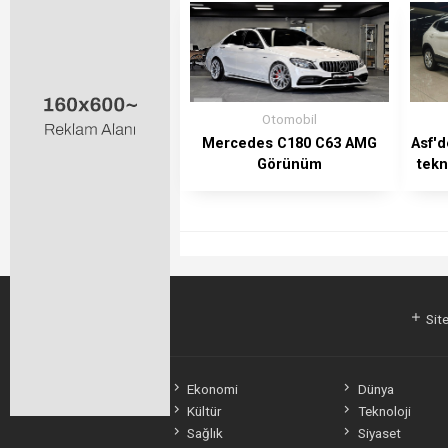
Otomobil
Mercedes C180 C63 AMG
Asf'd
Görünüm
tekn
Site
Ekonomi
Dünya
Kültür
Teknoloji
Sağlık
Siyaset