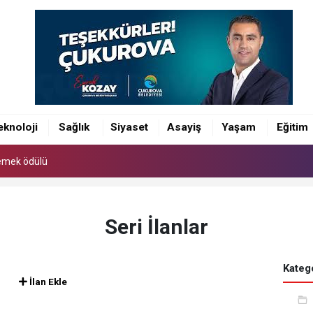
 emek ödülü
eknoloji
Sağlık
Siyaset
Asayiş
Yaşam
Eğitim
 emek ödülü
 emek ödülü
Seri İlanlar
Katego
İlan Ekle