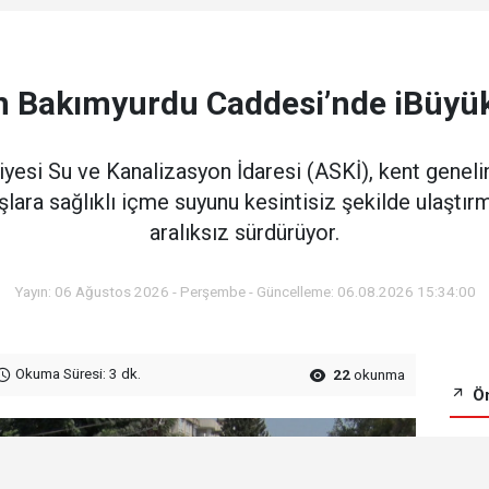
n Bakımyurdu Caddesi’nde iBüyük
esi Su ve Kanalizasyon İdaresi (ASKİ), kent geneli
ara sağlıklı içme suyunu kesintisiz şekilde ulaştır
aralıksız sürdürüyor.
Yayın: 06 Ağustos 2026 - Perşembe - Güncelleme: 06.08.2026 15:34:00
Okuma Süresi: 3 dk.
22
okunma
Ön