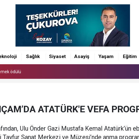
 emek ödülü
eknoloji
Sağlık
Siyaset
Asayiş
Yaşam
Eğitim
 emek ödülü
 emek ödülü
IÇAM’DA ATATÜRK'E VEFA PROG
fından, Ulu Önder Gazi Mustafa Kemal Atatürk’ün ebedi
i Tayfur Sanat Merkezi ve Müzesi’nde anma program