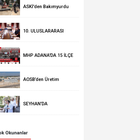
ASKİ'den Bakımyurdu
Caddesi’nde iBüyük
Yatırım
10. ULUSLARARASI
ADANA LEZZET
FESTİVALİ START ALDI
MHP ADANA'DA 15 İLÇE
KONGRESİNi
TAMAMLADI
⁠AOSB’den Üretim
Sürekliliğini
Güçlendirecek Yatırım
SEYHAN’DA
MAHALLELERİN SESİ
MUHTARLARLA
DİNLENİYOR
k Okunanlar