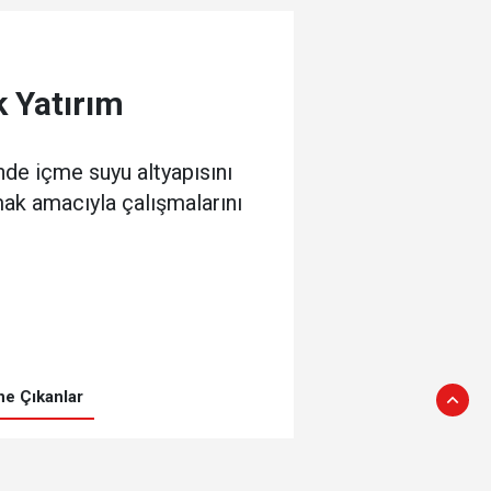
 Yatırım
nde içme suyu altyapısını
mak amacıyla çalışmalarını
e Çıkanlar
Üç değerli sinemacıya
emek ödülü