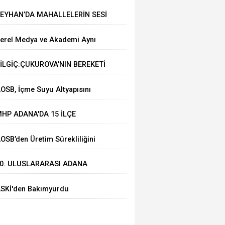
EYHAN’DA MAHALLELERİN SESİ
UHTARLARLA DİNLENİYOR
erel Medya ve Akademi Aynı
asada Buluştu
İLGİÇ:ÇUKUROVA’NIN BEREKETİ
İLYONLARCA İNSANIN
OSB, İçme Suyu Altyapısını
OFRASINA KATKI SAĞLIYOR
üçlendiriyor
HP ADANA'DA 15 İLÇE
ONGRESİNi TAMAMLADI
AOSB’den Üretim Sürekliliğini
üçlendirecek Yatırım
0. ULUSLARARASI ADANA
EZZET FESTİVALİ START ALDI
SKİ'den Bakımyurdu
addesi’nde iBüyük Yatırım