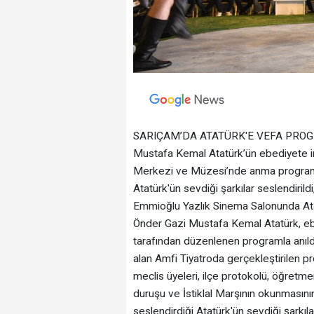
SARIÇAM’DA ATATÜRK'E VEFA PROGRAMI
Mustafa Kemal Atatürk’ün ebediyete irt
Merkezi ve Müzesi’nde anma programı
Atatürk'ün sevdiği şarkılar seslendiril
Emmioğlu Yazlık Sinema Salonunda Atatü
Önder Gazi Mustafa Kemal Atatürk, ebe
tarafından düzenlenen programla anıld
alan Amfi Tiyatroda gerçekleştirilen p
meclis üyeleri, ilçe protokolü, öğretmen
duruşu ve İstiklal Marşının okunmasını
seslendirdiği Atatürk'ün sevdiği şarkıl