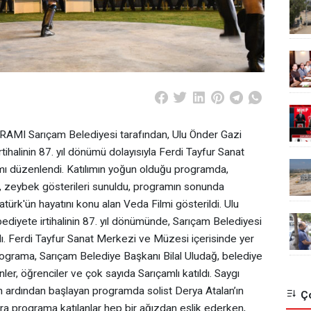
 Sarıçam Belediyesi tarafından, Ulu Önder Gazi
ihalinin 87. yıl dönümü dolayısıyla Ferdi Tayfur Sanat
 düzenlendi. Katılımın yoğun olduğu programda,
di, zeybek gösterileri sunuldu, programın sonunda
rk'ün hayatını konu alan Veda Filmi gösterildi. Ulu
diyete irtihalinin 87. yıl dönümünde, Sarıçam Belediyesi
ı. Ferdi Tayfur Sanat Merkezi ve Müzesi içerisinde yer
rograma, Sarıçam Belediye Başkanı Bilal Uludağ, belediye
ler, öğrenciler ve çok sayıda Sarıçamlı katıldı. Saygı
n ardından başlayan programda solist Derya Atalan’ın
Ço
ara programa katılanlar hep bir ağızdan eşlik ederken,