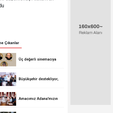
du
e Çıkanlar
Üç değerli sinemacıya
emek ödülü
Büyükşehir destekliyor,
üretici güçleniyor
Amacımız Adana'mızın
Köklü Geçmişini Gelecek
Kuşaklara Aktarmak