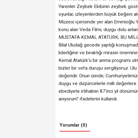
Yarenler Zeybek Ekibinin zeybek göster
oyunlar, izleyenlerden büyük beğeni a
Müzesi içerisinde yer alan Emmioğlu Y
konu alan Veda Filmi, duygu dolu an
MUSTAFA KEMAL ATATÜRK, BU MİLLET
Bilal Uludağ gecede yaptığı konuşmada
liderliğine ve bıraktığı mirasın önemi
Kemal Atatürk’ü bir anma programı olm
bizler bir vefa duruşu sergiliyoruz. U
değeridir. Onun izinde, Cumhuriyetimizi
duygu ve düşüncelerle milli değerlere 
ebediyete irtihalinin 87’inci yıl dönü
anıyorum” ifadelerini kullandı.
Yorumlar (0)