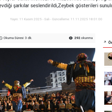
evdiği şarkılar seslendirildi,Zeybek gösterileri sunul
Yayın: 11 Kasım 2025 - Salı - Güncelleme: 11.11.2025 18:01:00
Okuma Süresi: 3 dk.
292
okunma
Ön