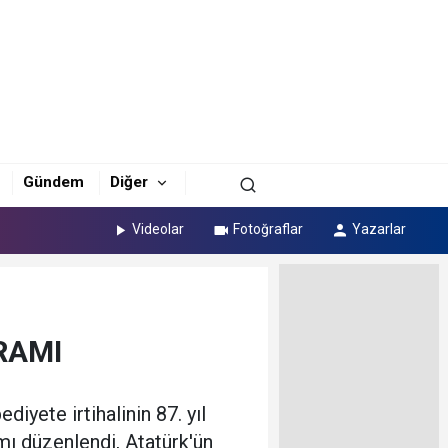
Gündem
Diğer
Videolar
Fotoğraflar
Yazarlar
RAMI
yete irtihalinin 87. yıl
ı düzenlendi, Atatürk'ün