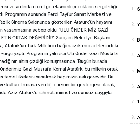
isi ve ardından özel gereksinimli çocukların sergilediği
1.
S
ldı. Programın sonunda Ferdi Tayfur Sanat Merkezi ve
M
azlık Sinema Salonunda gösterilen Atatürk'ün hayatını
2.
Y
ların yaşanmasına sebep oldu. “ULU ÖNDERİMİZ GAZİ
M
İN ORTAK DEĞERİDİR” Sarıçam Belediye Başkanı
3.
B
, Atatürk'ün Türk Milletinin bağımsızlık mücadelesindeki
M
ne vurgu yaptı. Programın yalnızca Ulu Önder Gazi Mustafa
4.
A
S
adığının altını çizdiği konuşmasında “Bugün burada
G
lu Önderimiz Gazi Mustafa Kemal Atatürk, bu milletin ortak
5.
M
n temel ilkelerini yaşatmak hepimizin asli görevidir. Bu
K
ve kültürel mirasa verdiği önemin bir göstergesi olarak,
6.
⁠
münde Aziz Atatürk’ü rahmet, minnet ve sonsuz saygıyla
G
7.
1
L
#
8.
A
C