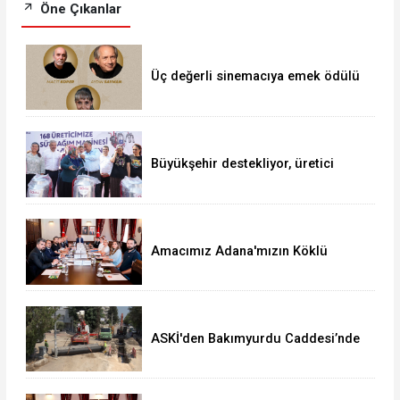
Öne Çıkanlar
Üç değerli sinemacıya emek ödülü
Büyükşehir destekliyor, üretici
güçleniyor
Amacımız Adana'mızın Köklü
Geçmişini Gelecek Kuşaklara
Aktarmak
ASKİ'den Bakımyurdu Caddesi’nde
iBüyük Yatırım