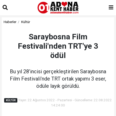
islami
sohbet
bizim
mekan
Haberler
Kültür
çemberleme
makinası
kurumsal
Saraybosna Film
web
Festivali'nden TRT'ye 3
ödül
Bu yıl 28’incisi gerçekleştirilen Saraybosna
Film Festivali’nde TRT ortak yapımı 3 eser,
ödüle layık görüldü.
Yayın: 22 Ağustos 2022 - Pazartesi - Güncelleme: 22.08.2022
KÜLTÜR
14:24:00