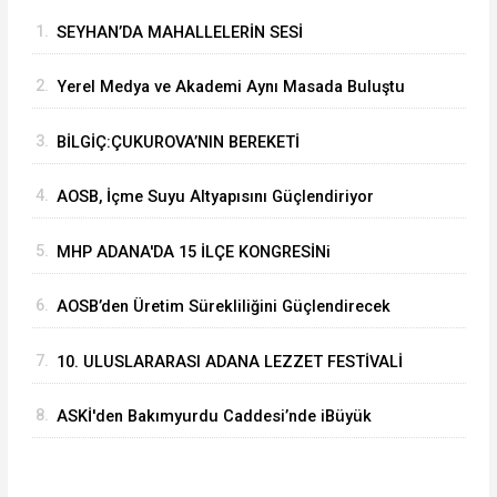
1.
SEYHAN’DA MAHALLELERİN SESİ
MUHTARLARLA DİNLENİYOR
2.
Yerel Medya ve Akademi Aynı Masada Buluştu
3.
BİLGİÇ:ÇUKUROVA’NIN BEREKETİ
MİLYONLARCA İNSANIN SOFRASINA KATKI
4.
AOSB, İçme Suyu Altyapısını Güçlendiriyor
SAĞLIYOR
5.
MHP ADANA'DA 15 İLÇE KONGRESİNi
TAMAMLADI
6.
⁠AOSB’den Üretim Sürekliliğini Güçlendirecek
Yatırım
7.
10. ULUSLARARASI ADANA LEZZET FESTİVALİ
START ALDI
8.
ASKİ'den Bakımyurdu Caddesi’nde iBüyük
Yatırım