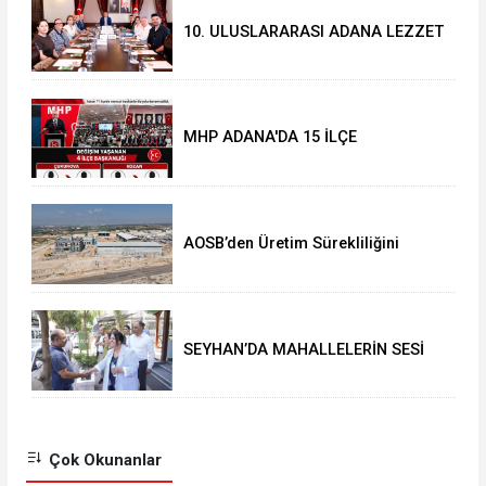
10. ULUSLARARASI ADANA LEZZET
FESTİVALİ START ALDI
MHP ADANA'DA 15 İLÇE
KONGRESİNi TAMAMLADI
⁠AOSB’den Üretim Sürekliliğini
Güçlendirecek Yatırım
SEYHAN’DA MAHALLELERİN SESİ
MUHTARLARLA DİNLENİYOR
Çok Okunanlar