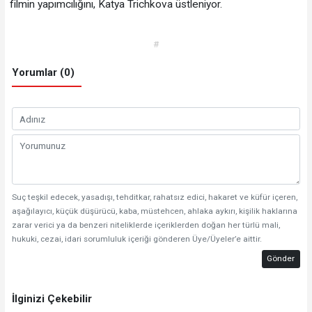
filmin yapımcılığını, Katya Trichkova üstleniyor.
#
Yorumlar (0)
Suç teşkil edecek, yasadışı, tehditkar, rahatsız edici, hakaret ve küfür içeren,
aşağılayıcı, küçük düşürücü, kaba, müstehcen, ahlaka aykırı, kişilik haklarına
zarar verici ya da benzeri niteliklerde içeriklerden doğan her türlü mali,
hukuki, cezai, idari sorumluluk içeriği gönderen Üye/Üyeler’e aittir.
Gönder
İlginizi Çekebilir