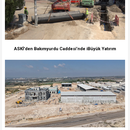
ASKİ'den Bakımyurdu Caddesi’nde iBüyük Yatırım