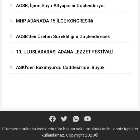
4.
AOSB, İçme Suyu Altyapısını Güçlendiriyor
SAĞLIYOR
5.
MHP ADANA'DA 15 İLÇE KONGRESİNi
TAMAMLADI
6.
⁠AOSB’den Üretim Sürekliliğini Güçlendirecek
Yatırım
7.
10. ULUSLARARASI ADANA LEZZET FESTİVALİ
START ALDI
8.
ASKİ'den Bakımyurdu Caddesi’nde iBüyük
Yatırım
Sitemizde bulunan içeriklerin tüm hakları saklı tutulmaktadır, izinsiz içerikler
kullanılamaz. Copyright 2020©