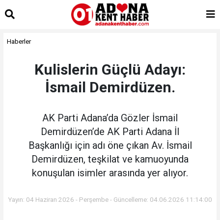
islami
sohbet
bizim
mekan
Haberler
çemberleme
makinası
kurumsal
Kulislerin Güçlü Adayı:
web
İsmail Demirdüzen.
AK Parti Adana’da Gözler İsmail
Demirdüzen’de AK Parti Adana İl
Başkanlığı için adı öne çıkan Av. İsmail
Demirdüzen, teşkilat ve kamuoyunda
konuşulan isimler arasında yer alıyor.
Yayın: 04 Haziran 2026 - Perşembe - Güncelleme: 04.06.2026 11:14:00