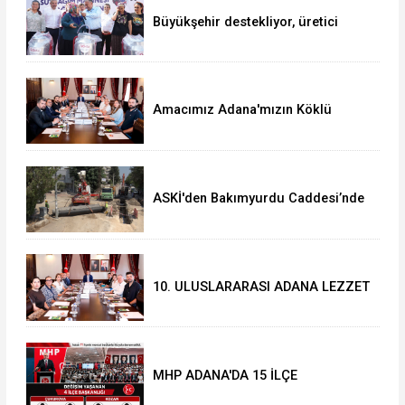
Büyükşehir destekliyor, üretici
güçleniyor
Amacımız Adana'mızın Köklü
Geçmişini Gelecek Kuşaklara
Aktarmak
ASKİ'den Bakımyurdu Caddesi’nde
iBüyük Yatırım
10. ULUSLARARASI ADANA LEZZET
FESTİVALİ START ALDI
MHP ADANA'DA 15 İLÇE
KONGRESİNi TAMAMLADI