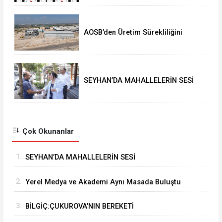
⁠AOSB’den Üretim Sürekliliğini
Güçlendirecek Yatırım
SEYHAN’DA MAHALLELERİN SESİ
MUHTARLARLA DİNLENİYOR
Çok Okunanlar
1.
SEYHAN’DA MAHALLELERİN SESİ
MUHTARLARLA DİNLENİYOR
2.
Yerel Medya ve Akademi Aynı Masada Buluştu
3.
BİLGİÇ:ÇUKUROVA’NIN BEREKETİ
MİLYONLARCA İNSANIN SOFRASINA KATKI