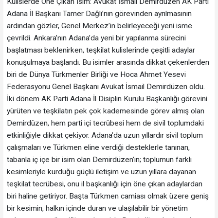
Kulislerde Öne Çıkan İsim: Avukat İsmail Demirdüzen AK Parti
Adana İl Başkanı Tamer Dağlı’nın görevinden ayrılmasının
ardından gözler, Genel Merkez’in belirleyeceği yeni isme
çevrildi. Ankara’nın Adana’da yeni bir yapılanma sürecini
başlatması beklenirken, teşkilat kulislerinde çeşitli adaylar
konuşulmaya başlandı. Bu isimler arasında dikkat çekenlerden
biri de Dünya Türkmenler Birliği ve Hoca Ahmet Yesevi
Federasyonu Genel Başkanı Avukat İsmail Demirdüzen oldu.
İki dönem AK Parti Adana İl Disiplin Kurulu Başkanlığı görevini
yürüten ve teşkilatın pek çok kademesinde görev almış olan
Demirdüzen, hem parti içi tecrübesi hem de sivil toplumdaki
etkinliğiyle dikkat çekiyor. Adana’da uzun yıllardır sivil toplum
çalışmaları ve Türkmen eline verdiği desteklerle tanınan,
tabanla iç içe bir isim olan Demirdüzen’in; toplumun farklı
kesimleriyle kurduğu güçlü iletişim ve uzun yıllara dayanan
teşkilat tecrübesi, onu il başkanlığı için öne çıkan adaylardan
biri haline getiriyor. Başta Türkmen camiası olmak üzere geniş
bir kesimin, halkın içinde duran ve ulaşılabilir bir yönetim